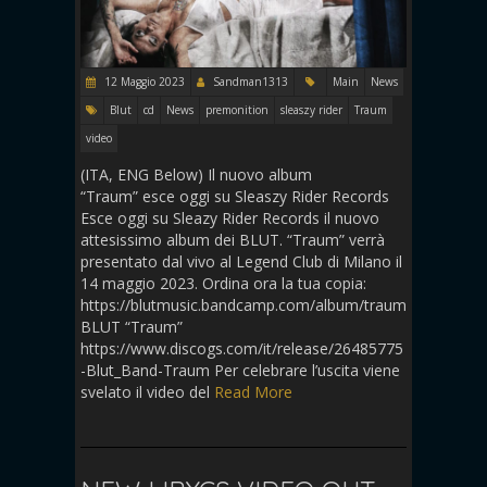
12 Maggio 2023
Sandman1313
Main
News
Blut
cd
News
premonition
sleaszy rider
Traum
video
(ITA, ENG Below) Il nuovo album
“Traum” esce oggi su Sleaszy Rider Records
Esce oggi su Sleazy Rider Records il nuovo
attesissimo album dei BLUT. “Traum” verrà
presentato dal vivo al Legend Club di Milano il
14 maggio 2023. Ordina ora la tua copia:
https://blutmusic.bandcamp.com/album/traum
BLUT “Traum”
https://www.discogs.com/it/release/26485775
-Blut_Band-Traum Per celebrare l’uscita viene
svelato il video del
Read More