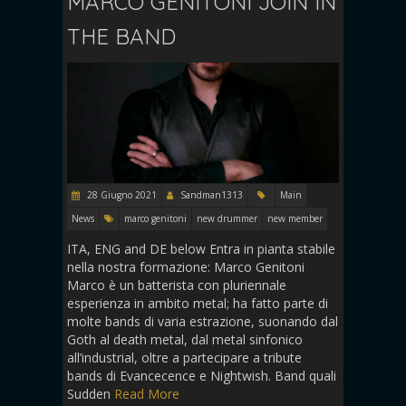
MARCO GENITONI JOIN IN
THE BAND
28 Giugno 2021
Sandman1313
Main
News
marco genitoni
new drummer
new member
ITA, ENG and DE below Entra in pianta stabile
nella nostra formazione: Marco Genitoni
Marco è un batterista con pluriennale
esperienza in ambito metal; ha fatto parte di
molte bands di varia estrazione, suonando dal
Goth al death metal, dal metal sinfonico
all’industrial, oltre a partecipare a tribute
bands di Evancecence e Nightwish. Band quali
Sudden
Read More