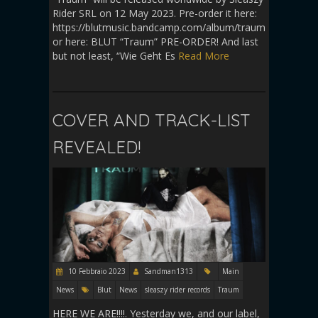
Rider SRL on 12 May 2023. Pre-order it here:
https://blutmusic.bandcamp.com/album/traum
or here: BLUT “Traum” PRE-ORDER! And last
but not least, “Wie Geht Es
Read More
COVER AND TRACK-LIST
REVEALED!
10 Febbraio 2023
Sandman1313
Main
News
Blut
News
sleaszy rider records
Traum
HERE WE ARE!!!!. Yesterday we, and our label,