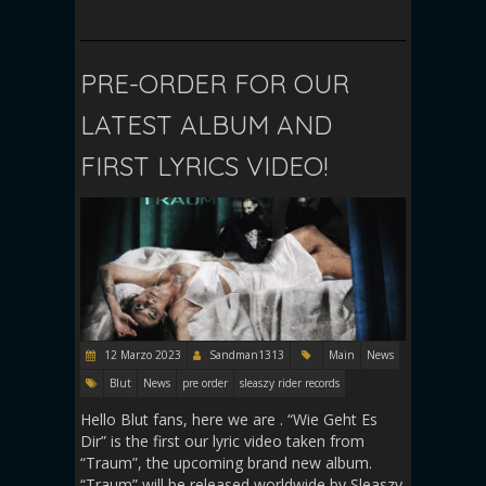
PRE-ORDER FOR OUR
LATEST ALBUM AND
FIRST LYRICS VIDEO!
12 Marzo 2023
Sandman1313
Main
News
Blut
News
pre order
sleaszy rider records
Hello Blut fans, here we are . “Wie Geht Es
Dir” is the first our lyric video taken from
“Traum”, the upcoming brand new album.
“Traum” will be released worldwide by Sleaszy