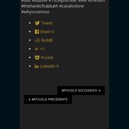
#blut #blutlive #1stseptember #live #thehum
#thehandofsabbath #casalvolone
#whysoserious
Tweet
Share
0
Reddit
+1
Pocket
LinkedIn
0
ARTICOLO SUCCESSIVO
ARTICOLO PRECEDENTE