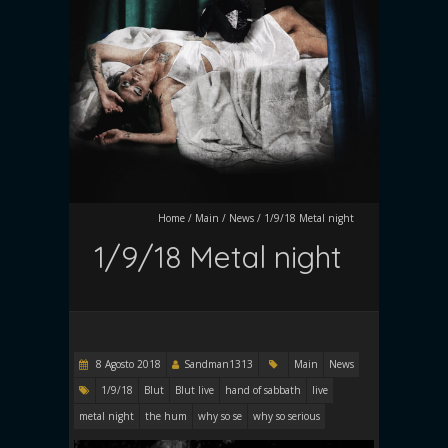
Home
/
Main
/
News
/
1/9/18 Metal night
1/9/18 Metal night
8 Agosto 2018
Sandman1313
Main
News
1/9/18
Blut
Blut live
hand of sabbath
live
metal night
the hum
why so se
why so serious