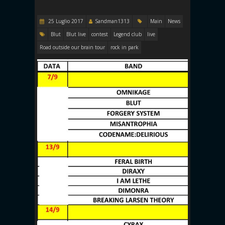
25 Luglio 2017
Sandman1313
Main
News
Blut
Blut live
contest
Legend club
live
Road outside our brain tour
rock in park