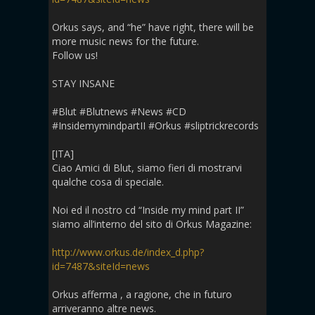
Orkus says, and “he” have right, there will be
more music news for the future.
Follow us!
STAY INSANE
#Blut #Blutnews #News #CD
#InsidemymindpartII #Orkus #sliptrickrecords
[ITA]
Ciao Amici di Blut, siamo fieri di mostrarvi
qualche cosa di speciale.
Noi ed il nostro cd “Inside my mind part II”
siamo all’interno del sito di Orkus Magazine:
http://www.orkus.de/index_d.php?
id=7487&siteId=news
Orkus afferma , a ragione, che in futuro
arriveranno altre news.