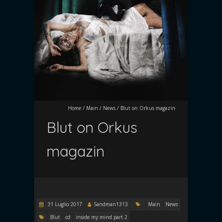
Home
/
Main
/
News
/
Blut on Orkus magazin
Blut on Orkus
magazin
31 Luglio 2017
Sandman1313
Main
News
Blut
cd
inside my mind part 2