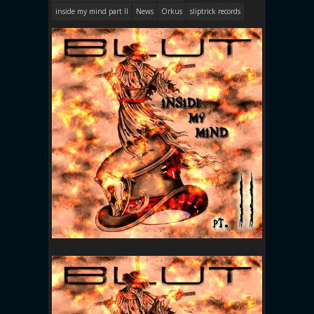
inside my mind part II
News
Orkus
sliptrick records