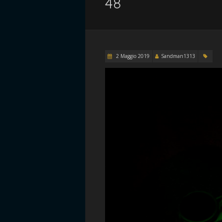
48
2 Maggio 2019
Sandman1313