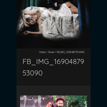
Home
/
Show
/
FB_IMG_1690487953090
FB_IMG_16904879
53090