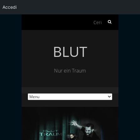
Accedi
Ricerca
per:
BLUT
Nur ein Traum