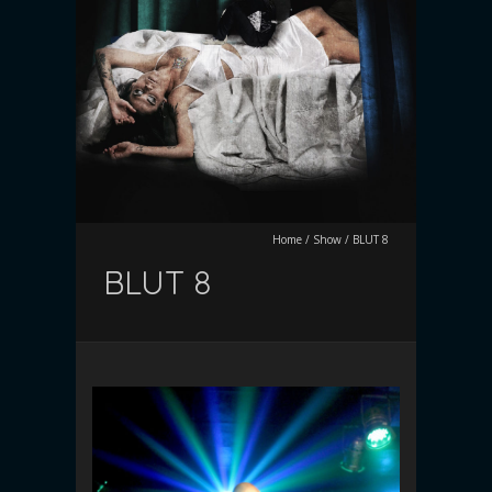
Home
/
Show
/
BLUT 8
BLUT 8