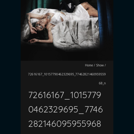
Home
/
Show
/
72616167_10157790462329695_77462821460959559
68_n
72616167_1015779
0462329695_7746
282146095955968