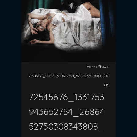
Home
/
Show
/
72545676_1331753943652754_268645275030834380
8_n
72545676_1331753
943652754_26864
52750308343808_