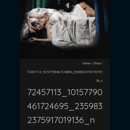
Home
/
Show
/
72457113_10157790461724695_23598323759170191
36_n
72457113_10157790
461724695_235983
2375917019136_n