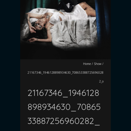
Home
/
Show
/
21167346_1946128898934630_708653388725696028
2_o
21167346_1946128
898934630_70865
33887256960282_